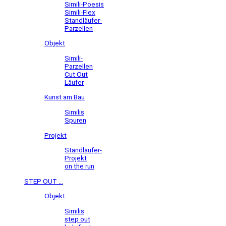
Simili-Poesis
Simili-Flex
Standläufer-
Parzellen
Objekt
Simili-
Parzellen
Cut Out
Läufer
Kunst am Bau
Similis
Spuren
Projekt
Standläufer-
Projekt
on the run
STEP OUT ...
Objekt
Similis
step out