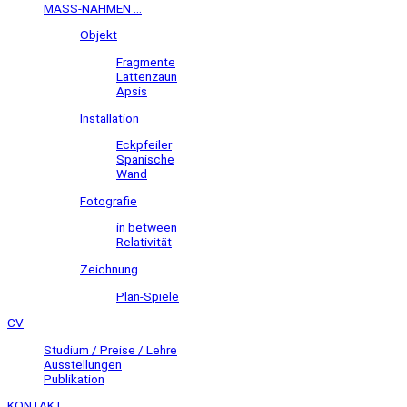
MASS-NAHMEN ...
Objekt
Fragmente
Lattenzaun
Apsis
Installation
Eckpfeiler
Spanische
Wand
Fotografie
in between
Relativität
Zeichnung
Plan-Spiele
CV
Studium / Preise / Lehre
Ausstellungen
Publikation
KONTAKT