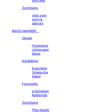
holy feet
Zeichnung
step over
story &
dances
MASS-NAHMEN ...
Objekt
Fragmente
Lattenzaun
Apsis
Installation
Eckpfeiler
Spanische
Wand
Fotografie
in between
Relativität
Zeichnung
Plan-Spiele