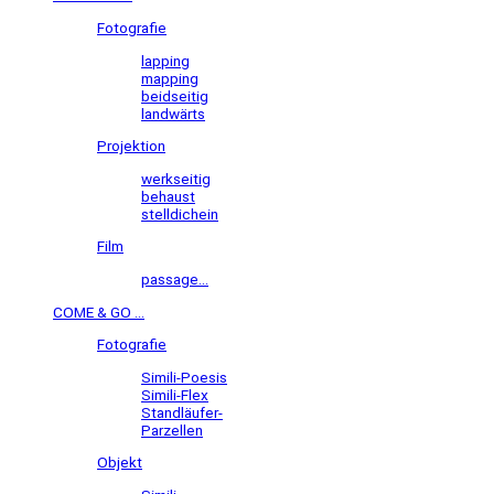
Fotografie
lapping
mapping
beidseitig
landwärts
Projektion
werkseitig
behaust
stelldichein
Film
passage...
COME & GO ...
Fotografie
Simili-Poesis
Simili-Flex
Standläufer-
Parzellen
Objekt