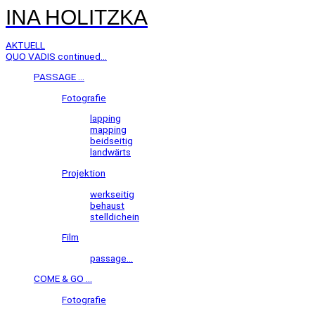
INA HOLITZKA
AKTUELL
QUO VADIS continued...
PASSAGE ...
Fotografie
lapping
mapping
beidseitig
landwärts
Projektion
werkseitig
behaust
stelldichein
Film
passage...
COME & GO ...
Fotografie