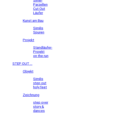
Simili-
Parzellen
Cut Out
Läufer
Kunst am Bau
Similis
Spuren
Projekt
Standläufer-
Projekt
on the run
STEP OUT ...
Objekt
Similis
step out
holy feet
Zeichnung
step over
story &
dances