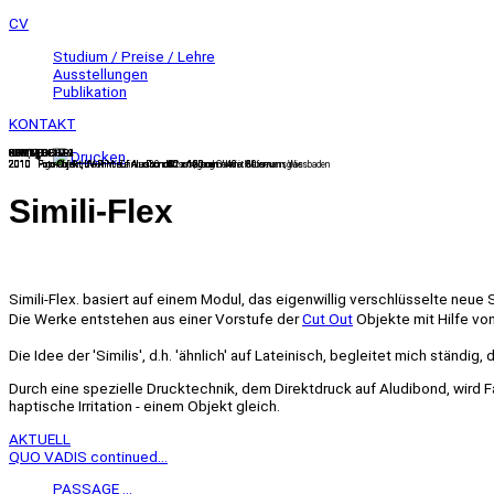
CV
Studium / Preise / Lehre
Ausstellungen
Publikation
KONTAKT
KOMM.HEIM.2
KOMM.HEIM.4
KOMM.HEIM.1
SIMILI-Flex. ...
GEH(T)DOCH.9
GEH(T)DOCH.8
SUPER-FLEX.7
SUPER-FLEX.1-9
2010 Foto-Objekt, UV-Print auf Aludibond40 x 160 cm
2010 Foto-Objekt, UV-Print auf Aludibond35 x 160 cm
2010 Foto-Objekt, UV-Print auf Aludibond50 x 60 cm
2010 Foto-Objekt, UV-Print auf AludibondAusstellung Galerie Hafemann, Wiesbaden
2010 Foto-Objekt, UV-Print auf Aludibond60 x 120 cm / 40 x 80 cm
2010 Foto-Objekt, UV-Print auf Aludibond60 x 120 cm / 40 x 80 cm
2010 Foto-Objekt, UV-Print auf Aludibond60 x 120 cm
2010 Pigment-Print auf Mi-Teintes30 x 42 cm, gerahmt mit Museumsglas
Simili-Flex
Simili-Flex. basiert auf einem Modul, das eigenwillig verschlüsselte neu
Die Werke entstehen aus einer Vorstufe der
Cut Out
Objekte mit Hilfe v
Die Idee der 'Similis', d.h. 'ähnlich' auf Lateinisch, begleitet mich stän
Durch eine spezielle Drucktechnik, dem Direktdruck auf Aludibond, wird Fa
haptische Irritation - einem Objekt gleich.
AKTUELL
QUO VADIS continued...
PASSAGE ...